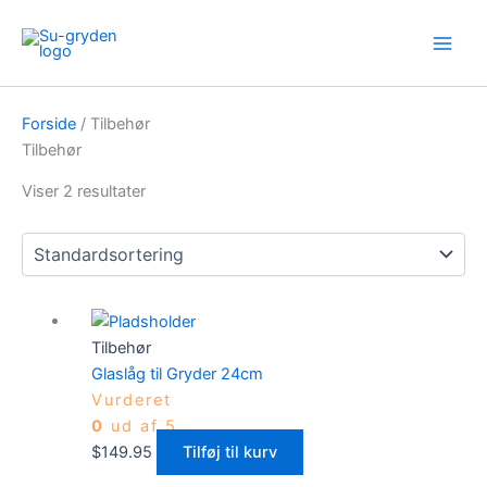
Gå
Main
til
Men
indholdet
Forside
/ Tilbehør
Tilbehør
Viser 2 resultater
Tilbehør
Glaslåg til Gryder 24cm
Vurderet
0
ud af 5
$
149.95
Tilføj til kurv