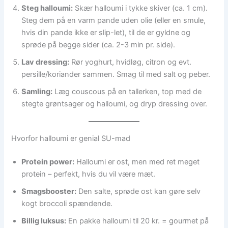
Steg halloumi:
Skær halloumi i tykke skiver (ca. 1 cm).
Steg dem på en varm pande uden olie (eller en smule,
hvis din pande ikke er slip-let), til de er gyldne og
sprøde på begge sider (ca. 2-3 min pr. side).
Lav dressing:
Rør yoghurt, hvidløg, citron og evt.
persille/koriander sammen. Smag til med salt og peber.
Samling:
Læg couscous på en tallerken, top med de
stegte grøntsager og halloumi, og dryp dressing over.
Hvorfor halloumi er genial SU-mad
Protein power:
Halloumi er ost, men med ret meget
protein – perfekt, hvis du vil være mæt.
Smagsbooster:
Den salte, sprøde ost kan gøre selv
kogt broccoli spændende.
Billig luksus:
En pakke halloumi til 20 kr. = gourmet på