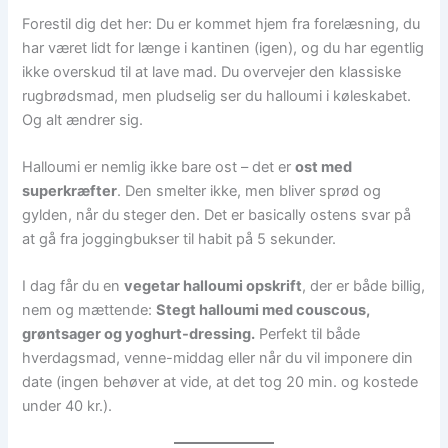
Forestil dig det her: Du er kommet hjem fra forelæsning, du
har været lidt for længe i kantinen (igen), og du har egentlig
ikke overskud til at lave mad. Du overvejer den klassiske
rugbrødsmad, men pludselig ser du halloumi i køleskabet.
Og alt ændrer sig.
Halloumi er nemlig ikke bare ost – det er
ost med
superkræfter
. Den smelter ikke, men bliver sprød og
gylden, når du steger den. Det er basically ostens svar på
at gå fra joggingbukser til habit på 5 sekunder.
I dag får du en
vegetar halloumi opskrift
, der er både billig,
nem og mættende:
Stegt halloumi med couscous,
grøntsager og yoghurt-dressing.
Perfekt til både
hverdagsmad, venne-middag eller når du vil imponere din
date (ingen behøver at vide, at det tog 20 min. og kostede
under 40 kr.).