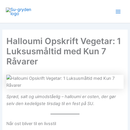
Gå
Main
til
Men
indholdet
Halloumi Opskrift Vegetar: 1
Luksusmåltid med Kun 7
Råvarer
Sprød, salt og uimodståelig – halloumi er osten, der gør
selv den kedeligste tirsdag til en fest på SU.
Når ost bliver til en livsstil