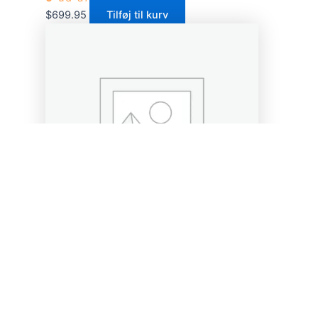
$
699.95
Tilføj til kurv
Gryder
Rustfri Stålgryde 5L
Vurderet
0
ud af 5
$
499.95
Tilføj til kurv