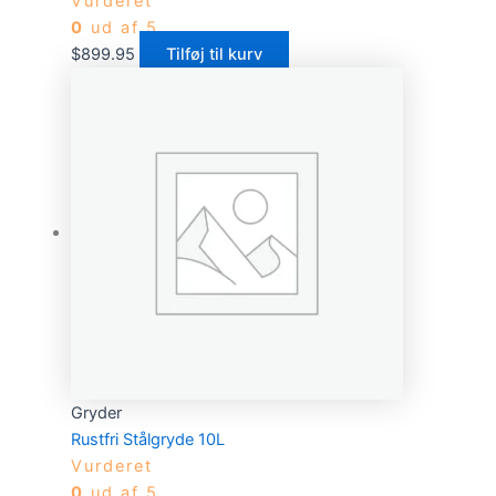
Vurderet
0
ud af 5
$
899.95
Tilføj til kurv
Gryder
Rustfri Stålgryde 10L
Vurderet
0
ud af 5