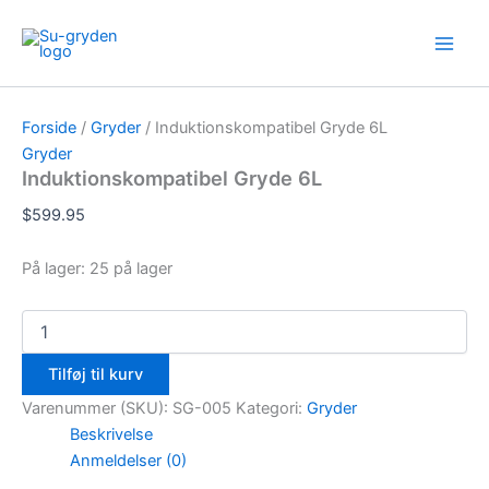
Induktionskompatibel
Gå
Main
Gryde
til
6L
Men
indholdet
antal
Forside
/
Gryder
/ Induktionskompatibel Gryde 6L
Gryder
Induktionskompatibel Gryde 6L
$
599.95
På lager:
25 på lager
Tilføj til kurv
Varenummer (SKU):
SG-005
Kategori:
Gryder
Beskrivelse
Anmeldelser (0)