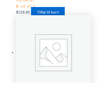
Vurderet
0
ud af 5
$
129.95
Tilføj til kurv
Bagetilbehør
Keramisk Bradepande
Vurderet
0
ud af 5