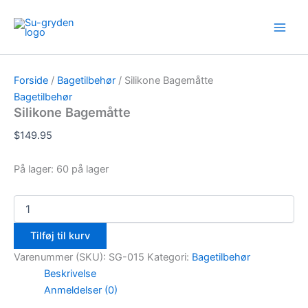
Silikone
Gå
Main
Bagemåtte
til
antal
Men
indholdet
Forside
/
Bagetilbehør
/ Silikone Bagemåtte
Bagetilbehør
Silikone Bagemåtte
$
149.95
På lager:
60 på lager
Tilføj til kurv
Varenummer (SKU):
SG-015
Kategori:
Bagetilbehør
Beskrivelse
Anmeldelser (0)